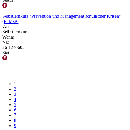
Status:
Selbstlernkurs "Prävention und Management schulischer Krisen"
(PuMsK)
Wo:
Selbstlernkurs
Wann:
Nr.:
26-1240602
Status:
1
2
3
4
5
6
7
8
9