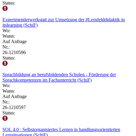
Status:
Experimentierwerkstatt zur Umsetzung der #Lernfelddidaktik in
itslearning (SchiF)
Wo:
Wann:
Auf Anfrage
Nr.:
26-1210596
Status:
Sprachbildung an berufsbildenden Schulen - Förderung der
Sprachkompetenzen im Fachunterricht (SchiF)
Wo:
Wann:
Auf Anfrage
Nr.:
26-1210597
Status:
SOL 4.0 : Selbstorganisiertes Lernen in handlungsorientierten
Lernsituationen (SchiF)