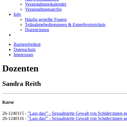
Veranstaltungskalender
Veranstaltungsarchiv
Info
Häufig gestellte Fragen
Teilnahmebedingungen & Entgeltverzeichnis
Dozent:innen
Barrierefreiheit
Datenschutz
Impressum
Dozenten
Sandra Reith
Kurse
26-1240115 -
"Lass das!" - Sexualisierte Gewalt von Schüler:innen 
26-1240116 -
"Lass das!" - Sexualisierte Gewalt von Schüler:innen g