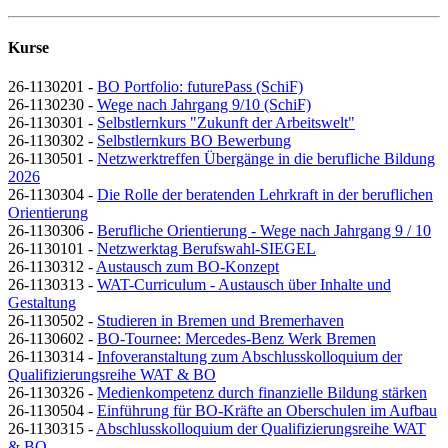
Kurse
26-1130201 -
BO Portfolio: futurePass (SchiF)
26-1130230 -
Wege nach Jahrgang 9/10 (SchiF)
26-1130301 -
Selbstlernkurs "Zukunft der Arbeitswelt"
26-1130302 -
Selbstlernkurs BO Bewerbung
26-1130501 -
Netzwerktreffen Übergänge in die berufliche Bildung
2026
26-1130304 -
Die Rolle der beratenden Lehrkraft in der beruflichen
Orientierung
26-1130306 -
Berufliche Orientierung - Wege nach Jahrgang 9 / 10
26-1130101 -
Netzwerktag Berufswahl-SIEGEL
26-1130312 -
Austausch zum BO-Konzept
26-1130313 -
WAT-Curriculum - Austausch über Inhalte und
Gestaltung
26-1130502 -
Studieren in Bremen und Bremerhaven
26-1130602 -
BO-Tournee: Mercedes-Benz Werk Bremen
26-1130314 -
Infoveranstaltung zum Abschlusskolloquium der
Qualifizierungsreihe WAT & BO
26-1130326 -
Medienkompetenz durch finanzielle Bildung stärken
26-1130504 -
Einführung für BO-Kräfte an Oberschulen im Aufbau
26-1130315 -
Abschlusskolloquium der Qualifizierungsreihe WAT
& BO