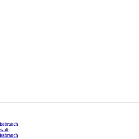
issbrauch
ewalt
issbrauch