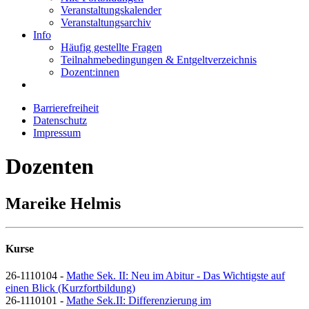
Veranstaltungskalender
Veranstaltungsarchiv
Info
Häufig gestellte Fragen
Teilnahmebedingungen & Entgeltverzeichnis
Dozent:innen
Barrierefreiheit
Datenschutz
Impressum
Dozenten
Mareike Helmis
Kurse
26-1110104 -
Mathe Sek. II: Neu im Abitur - Das Wichtigste auf
einen Blick (Kurzfortbildung)
26-1110101 -
Mathe Sek.II: Differenzierung im