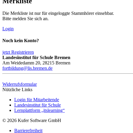
Merkliste
Die Merkliste ist nur für eingeloggte Stammhörer einsehbar.
Bitte melden Sie sich an.
Login
Noch kein Konto?
jetzt Registrieren
Landesinstitut für Schule Bremen
Am Weidedamm 20, 28215 Bremen
fortbildung@lis.bremen.de
Widerrufsformular
Nützliche Links
Login für Mitarbeitende
Landesinstitut für Schule
Lernplattform „itslearning“
© 2026 Kufer Software GmbH
Barrierefreiheit