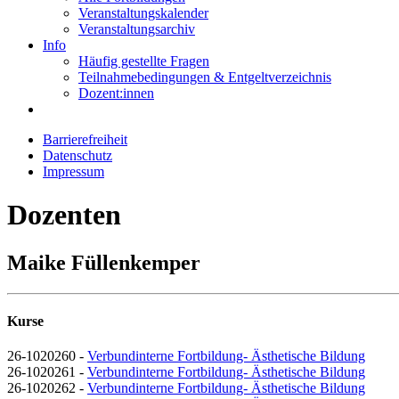
Veranstaltungskalender
Veranstaltungsarchiv
Info
Häufig gestellte Fragen
Teilnahmebedingungen & Entgeltverzeichnis
Dozent:innen
Barrierefreiheit
Datenschutz
Impressum
Dozenten
Maike Füllenkemper
Kurse
26-1020260 -
Verbundinterne Fortbildung- Ästhetische Bildung
26-1020261 -
Verbundinterne Fortbildung- Ästhetische Bildung
26-1020262 -
Verbundinterne Fortbildung- Ästhetische Bildung