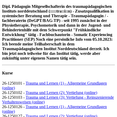
Dipl. Pädagogin Mitgesellschafterin des traumapädagogischen
Instituts norddeutschland (:::::tra::i::n) - Zusatzqualifikation in
systemischer Beratung und Therapie - Traumapädagogin / -
fachberaterin (DeGPT/BAG-TP) - seit 1995 zunächst in der
Physiotherapie, Psychomotorik und dann in der Jugend- und
Behindertenhilfe mit dem Schwerpunkt "Frühkindliche
Entwicklung" tätig - Fachbuchautorin - Somatic Experiencing
Practitioner (SEP) Noch eine persönliche Info vom 05.10.2023:
Ich beende meine Teilhaberschaft in dem
Traumapädagogischen Institut Norddeutschland derzeit. Ich
bin jetzt noch teilweise für das Institut tätig, werde aber
zukünftig unter eigenem Namen tätig sein.
Kurse
26-1250101 -
Trauma und Lernen (1) - Allgemeine Grundlagen
(online)
26-1250102 -
Trauma und Lernen (2): Vertiefung (online)
26-1250103 -
Trauma und Lernen (3): Vertiefung - Reinszenierende
Verhaltensweisen (online)
26-1250126 -
Trauma und Lernen (1) - Allgemeine Grundlagen
(online)
26-1250127 -
Trauma und Lernen (2): Vertiefung (online)