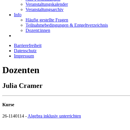
Veranstaltungskalender
Veranstaltungsarchiv
Info
Häufig gestellte Fragen
Teilnahmebedingungen & Entgeltverzeichnis
Dozent:innen
Barrierefreiheit
Datenschutz
Impressum
Dozenten
Julia Cramer
Kurse
26-1140114 -
Algebra inklusiv unterrichten