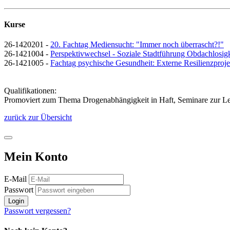
Kurse
26-1420201 -
20. Fachtag Mediensucht: "Immer noch überrascht?!"
26-1421004 -
Perspektivwechsel - Soziale Stadtführung Obdachlosigk
26-1421005 -
Fachtag psychische Gesundheit: Externe Resilienzproje
Qualifikationen:
Promoviert zum Thema Drogenabhängigkeit in Haft, Seminare zur L
zurück zur Übersicht
Mein Konto
E-Mail
Passwort
Login
Passwort vergessen?