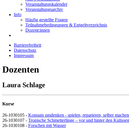
Veranstaltungskalender
Veranstaltungsarchiv
Info
Häufig gestellte Fragen
Teilnahmebedingungen & Entgeltverzeichnis
Dozent:innen
Barrierefreiheit
Datenschutz
Impressum
Dozenten
Laura Schlage
Kurse
26-1030105 -
Konsum umdenken - spielen, reparieren, selber machen
26-1030107 -
Tropische Schmetterlinge – vor und hinter den Kulisse
26-1030108 -
Forschen mit Wasser