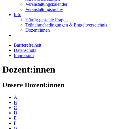
Veranstaltungskalender
Veranstaltungsarchiv
Info
Häufig gestellte Fragen
Teilnahmebedingungen & Entgeltverzeichnis
Dozent:innen
Barrierefreiheit
Datenschutz
Impressum
Dozent:innen
Unsere Dozent:innen
A
B
C
D
E
F
G