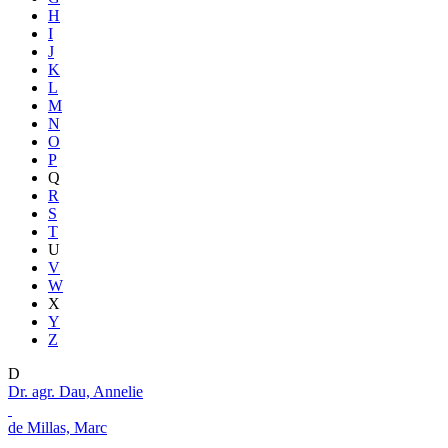
H
I
J
K
L
M
N
O
P
Q
R
S
T
U
V
W
X
Y
Z
D
Dr. agr. Dau, Annelie
de Millas, Marc