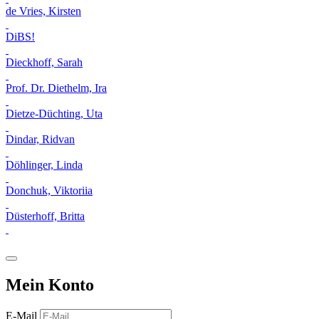
de Vries, Kirsten
DiBS!
Dieckhoff, Sarah
Prof. Dr. Diethelm, Ira
Dietze-Düchting, Uta
Dindar, Ridvan
Döhlinger, Linda
Donchuk, Viktoriia
Düsterhoff, Britta
Mein Konto
E-Mail