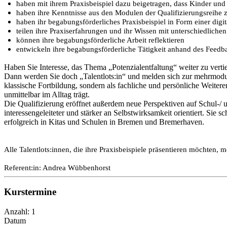
haben mit ihrem Praxisbeispiel dazu beigetragen, dass Kinder und
haben ihre Kenntnisse aus den Modulen der Qualifizierungsreihe zur 
haben ihr begabungsförderliches Praxisbeispiel in Form einer digi
teilen ihre Praxiserfahrungen und ihr Wissen mit unterschiedlichen
können ihre begabungsförderliche Arbeit reflektieren
entwickeln ihre begabungsförderliche Tätigkeit anhand des Feedbac
Haben Sie Interesse, das Thema „Potenzialentfaltung“ weiter zu vertie
Dann werden Sie doch „Talentlots:in“ und melden sich zur mehrmodul
klassische Fortbildung, sondern als fachliche und persönliche Weite
unmittelbar im Alltag trägt.
Die Qualifizierung eröffnet außerdem neue Perspektiven auf Schul-/ u
interessengeleiteter und stärker an Selbstwirksamkeit orientiert. Sie s
erfolgreich in Kitas und Schulen in Bremen und Bremerhaven.
Alle Talentlots:innen, die ihre Praxisbeispiele präsentieren möchten
Referent:in: Andrea Wübbenhorst
Kurstermine
Anzahl: 1
Datum