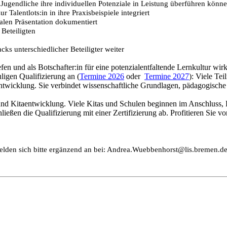
 Jugendliche ihre individuellen Potenziale in Leistung überführen könn
Talentlots:in in ihre Praxisbeispiele integriert
talen Präsentation dokumentiert
 Beteiligten
ks unterschiedlicher Beteiligter weiter
fen und als Botschafter:in für eine potenzialentfaltende Lernkultur wir
igen Qualifizierung an (
Termine 2026
oder
Termine 2027
): Viele Te
rentwicklung. Sie verbindet wissenschaftliche Grundlagen, pädagogisc
nd Kitaentwicklung. Viele Kitas und Schulen beginnen im Anschluss, Le
chließen die Qualifizierung mit einer Zertifizierung ab. Profitieren Sie 
, melden sich bitte ergänzend an bei: Andrea.Wuebbenhorst@lis.bremen.d