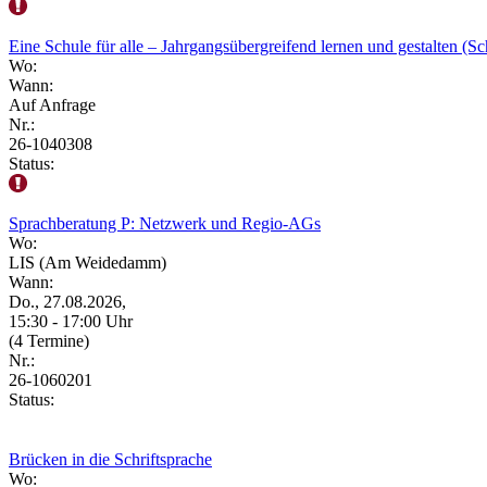
Eine Schule für alle – Jahrgangsübergreifend lernen und gestalten (Sc
Wo:
Wann:
Auf Anfrage
Nr.:
26-1040308
Status:
Sprachberatung P: Netzwerk und Regio-AGs
Wo:
LIS (Am Weidedamm)
Wann:
Do., 27.08.2026,
15:30 - 17:00 Uhr
(4 Termine)
Nr.:
26-1060201
Status:
Brücken in die Schriftsprache
Wo: