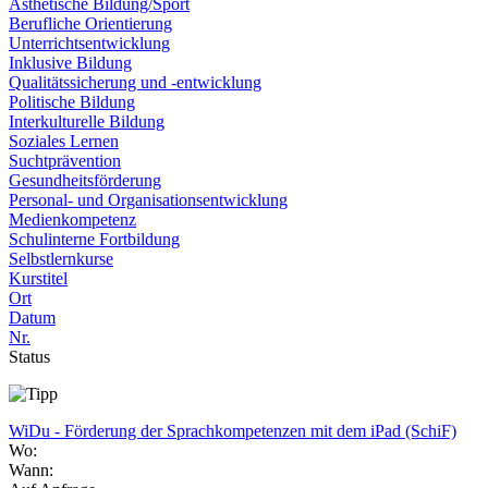
Ästhetische Bildung/Sport
Berufliche Orientierung
Unterrichtsentwicklung
Inklusive Bildung
Qualitätssicherung und -entwicklung
Politische Bildung
Interkulturelle Bildung
Soziales Lernen
Suchtprävention
Gesundheitsförderung
Personal- und Organisationsentwicklung
Medienkompetenz
Schulinterne Fortbildung
Selbstlernkurse
Kurstitel
Ort
Datum
Nr.
Status
WiDu - Förderung der Sprachkompetenzen mit dem iPad (SchiF)
Wo:
Wann: