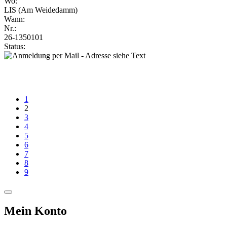
Wo:
LIS (Am Weidedamm)
Wann:
Nr.:
26-1350101
Status:
1
2
3
4
5
6
7
8
9
Mein Konto