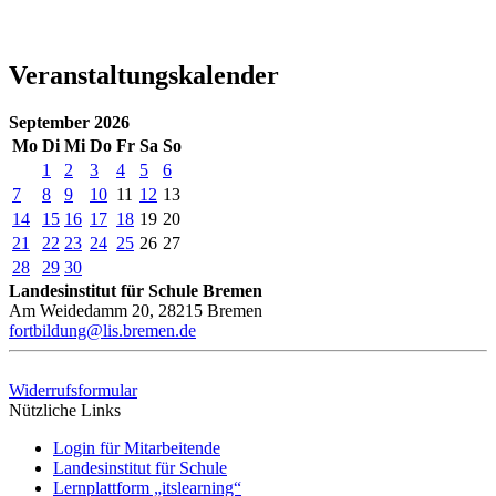
Veranstaltungskalender
September 2026
Mo
Di
Mi
Do
Fr
Sa
So
1
2
3
4
5
6
7
8
9
10
11
12
13
14
15
16
17
18
19
20
21
22
23
24
25
26
27
28
29
30
Landesinstitut für Schule Bremen
Am Weidedamm 20, 28215 Bremen
fortbildung@lis.bremen.de
Widerrufsformular
Nützliche Links
Login für Mitarbeitende
Landesinstitut für Schule
Lernplattform „itslearning“