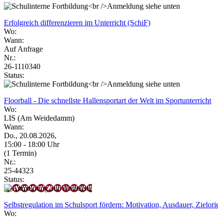
Erfolgreich differenzieren im Unterricht (SchiF)
Wo:
Wann:
Auf Anfrage
Nr.:
26-1110340
Status:
Floorball - Die schnellste Hallensportart der Welt im Sportunterricht
Wo:
LIS (Am Weidedamm)
Wann:
Do., 20.08.2026,
15:00 - 18:00 Uhr
(1 Termin)
Nr.:
25-44323
Status:
Selbstregulation im Schulsport fördern: Motivation, Ausdauer, Zielor
Wo: