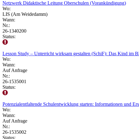
Netzwerk Didaktische Leitung Oberschulen (Vorankündigung)
Wo:
LIS (Am Weidedamm)
Wann:
Nr.:
26-1340200
Status:
Lesson Study – Unterricht wirksam gestalten (SchiF): Das Kind im B
Wo:
Wann:
Auf Anfrage
Nr.:
26-1535001
Status:
Potenzialentfaltende Schulentwicklung starten: Informationen und Er
Wo:
Wann:
Auf Anfrage
Nr.:
26-1535002
Status: