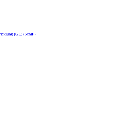
wicklung (GE) (SchiF)