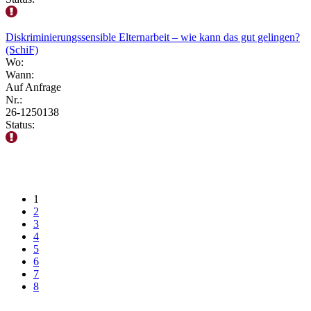
Diskriminierungssensible Elternarbeit – wie kann das gut gelingen?
(SchiF)
Wo:
Wann:
Auf Anfrage
Nr.:
26-1250138
Status:
1
2
3
4
5
6
7
8