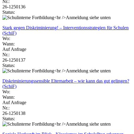
Nr.:
26-1250136
Status:
Stark gegen Diskriminierung! – Interventionsstrategien für Schulen
(SchiF)
Wo:
Wann:
Auf Anfrage
Nr.:
26-1250137
Status:
Diskriminierungssensible Elternarbeit – wie kann das gut gelingen?
(SchiF)
Wo:
Wann:
Auf Anfrage
Nr.:
26-1250138
Status: