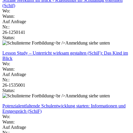
Soziale Herkunft im Blick - Klassismus im Schulalltag erkennen
(Schif)
Wo:
Wann:
Auf Anfrage
Nr.:
26-1250141
Status:
Lesson Study – Unterricht wirksam gestalten (SchiF): Das Kind im
Blick
Wo:
Wann:
Auf Anfrage
Nr.:
26-1535001
Status:
Potenzialentfaltende Schulentwicklung starten: Informationen und
Erstgespräch (SchiF)
Wo:
Wann:
Auf Anfrage
Nr.: