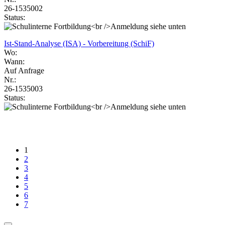
26-1535002
Status:
Ist-Stand-Analyse (ISA) - Vorbereitung (SchiF)
Wo:
Wann:
Auf Anfrage
Nr.:
26-1535003
Status:
1
2
3
4
5
6
7