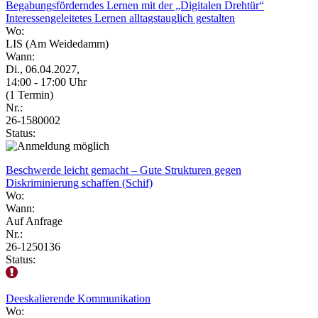
Begabungsförderndes Lernen mit der „Digitalen Drehtür“
Interessengeleitetes Lernen alltagstauglich gestalten
Wo:
LIS (Am Weidedamm)
Wann:
Di., 06.04.2027,
14:00 - 17:00 Uhr
(1 Termin)
Nr.:
26-1580002
Status:
Beschwerde leicht gemacht – Gute Strukturen gegen
Diskriminierung schaffen (Schif)
Wo:
Wann:
Auf Anfrage
Nr.:
26-1250136
Status:
Deeskalierende Kommunikation
Wo: