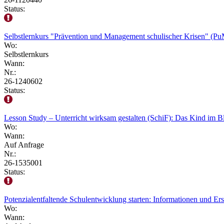
Status:
Selbstlernkurs "Prävention und Management schulischer Krisen" (P
Wo:
Selbstlernkurs
Wann:
Nr.:
26-1240602
Status:
Lesson Study – Unterricht wirksam gestalten (SchiF): Das Kind im B
Wo:
Wann:
Auf Anfrage
Nr.:
26-1535001
Status:
Potenzialentfaltende Schulentwicklung starten: Informationen und Er
Wo:
Wann: