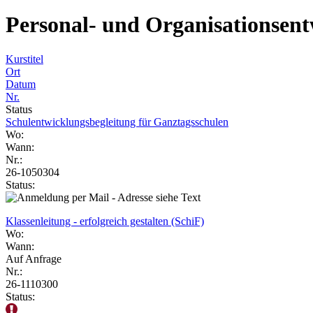
Personal- und Organisationsen
Kurstitel
Ort
Datum
Nr.
Status
Schulentwicklungsbegleitung für Ganztagsschulen
Wo:
Wann:
Nr.:
26-1050304
Status:
Klassenleitung - erfolgreich gestalten (SchiF)
Wo:
Wann:
Auf Anfrage
Nr.:
26-1110300
Status: