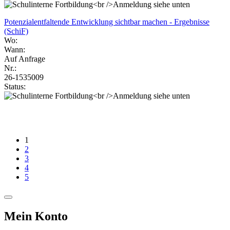
Potenzialentfaltende Entwicklung sichtbar machen - Ergebnisse
(SchiF)
Wo:
Wann:
Auf Anfrage
Nr.:
26-1535009
Status:
1
2
3
4
5
Mein Konto