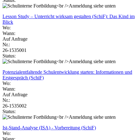
Status:
Lesson Study – Unterricht wirksam gestalten (SchiF): Das Kind im
Blick
Wo:
Wann:
Auf Anfrage
Nr.:
26-1535001
Status:
Potenzialentfaltende Schulentwicklung starten: Informationen und
Erstgespräch (SchiF)
Wo:
Wann:
Auf Anfrage
Nr.:
26-1535002
Status:
Ist-Stand-Analyse (ISA) - Vorbereitung (SchiF)
Wo:
Wann: