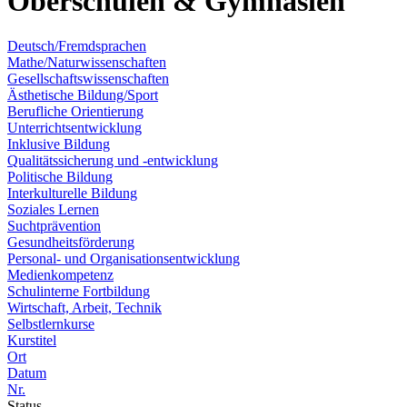
Oberschulen & Gymnasien
Deutsch/Fremdsprachen
Mathe/Naturwissenschaften
Gesellschaftswissenschaften
Ästhetische Bildung/Sport
Berufliche Orientierung
Unterrichtsentwicklung
Inklusive Bildung
Qualitätssicherung und -entwicklung
Politische Bildung
Interkulturelle Bildung
Soziales Lernen
Suchtprävention
Gesundheitsförderung
Personal- und Organisationsentwicklung
Medienkompetenz
Schulinterne Fortbildung
Wirtschaft, Arbeit, Technik
Selbstlernkurse
Kurstitel
Ort
Datum
Nr.
Status