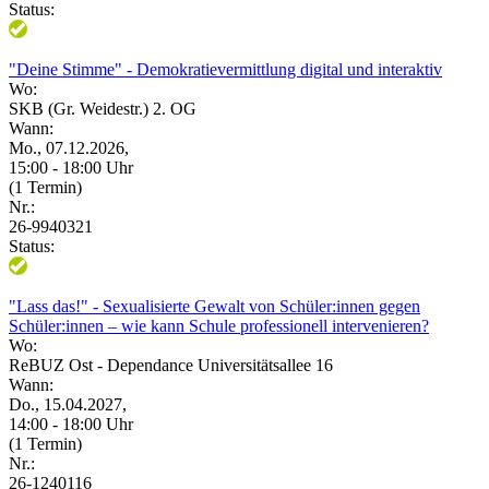
Status:
"Deine Stimme" - Demokratievermittlung digital und interaktiv
Wo:
SKB (Gr. Weidestr.) 2. OG
Wann:
Mo., 07.12.2026,
15:00 - 18:00 Uhr
(1 Termin)
Nr.:
26-9940321
Status:
"Lass das!" - Sexualisierte Gewalt von Schüler:innen gegen
Schüler:innen – wie kann Schule professionell intervenieren?
Wo:
ReBUZ Ost - Dependance Universitätsallee 16
Wann:
Do., 15.04.2027,
14:00 - 18:00 Uhr
(1 Termin)
Nr.:
26-1240116