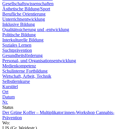
Gesellschaftswissenschaften
Ästhetische Bildung/Sport
Berufliche Orientierung
Unterrichtsentwicklung
Inklusive Bildung
Qualitätssicherung und -entwicklung
Politische Bildung
Interkulturelle Bildung
Soziales Lernen
Suchtprävention
Gesundheitsförderung
Personal- und Organisationsentwicklung
Medienkompetenz
Schulinterne Fortbildung
Wirtschaft, Arbeit, Technik
Selbstlernkurse
Kurstitel
Ort
Datum
Nr.
Status
Der Grüne Koffer – Multiplikator:innen‑Workshop Cannabis-
Prävention
Wo:
LIS (Gr. Weidestr.)