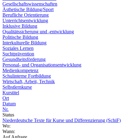
Gesellschaftswissenschaften
Ästhetische Bildung/Sport
Berufliche Orientierung
Unterrichtsentwicklung
Inklusive Bildung
Qualitätssicherung und -entwicklung
Politische Bildung
Interkulturelle Bildung
Soziales Lernen
Suchtprävention
Gesundheitsförderung
Personal- und Organisationsentwicklung
Medienkompetenz
Schulinterne Fortbildung
Wirtschaft, Arbeit, Technik
Selbstlernkurse
Kurstitel
Ort
Datum
Nr.
Status
Niederdeutsche Texte für Kurse und Differenzierung (SchiF)
Wo:
Wann:
Auf Anfrage