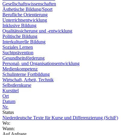
Gesellschaftswissenschaften
Ästhetische Bildung/Sport
Berufliche Orientierung
Unterrichtsentwicklung
Inklusive Bildung
Qualitätssicherung und -entwicklung
Politische Bildung
Interkulturelle Bildung
Soziales Lernen
Suchtprävention
Gesundheitsförderung
Personal- und Organisationsentwicklung
Medienkompetenz
Schulinterne Fortbildung
Wirtschaft, Arbeit, Technik
Selbstlernkurse
Kurstitel
Ort
Datum
Nr.
Status
Niederdeutsche Texte für Kurse und Differenzierung (SchiF)
Wo:
Wann:
Auf Anfrage