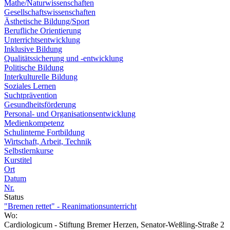
Mathe/Naturwissenschaften
Gesellschaftswissenschaften
Ästhetische Bildung/Sport
Berufliche Orientierung
Unterrichtsentwicklung
Inklusive Bildung
Qualitätssicherung und -entwicklung
Politische Bildung
Interkulturelle Bildung
Soziales Lernen
Suchtprävention
Gesundheitsförderung
Personal- und Organisationsentwicklung
Medienkompetenz
Schulinterne Fortbildung
Wirtschaft, Arbeit, Technik
Selbstlernkurse
Kurstitel
Ort
Datum
Nr.
Status
"Bremen rettet" - Reanimationsunterricht
Wo:
Cardiologicum - Stiftung Bremer Herzen, Senator-Weßling-Straße 2