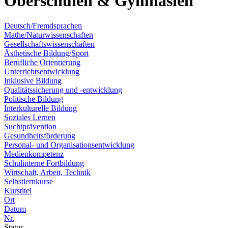
Oberschulen & Gymnasien
Deutsch/Fremdsprachen
Mathe/Naturwissenschaften
Gesellschaftswissenschaften
Ästhetische Bildung/Sport
Berufliche Orientierung
Unterrichtsentwicklung
Inklusive Bildung
Qualitätssicherung und -entwicklung
Politische Bildung
Interkulturelle Bildung
Soziales Lernen
Suchtprävention
Gesundheitsförderung
Personal- und Organisationsentwicklung
Medienkompetenz
Schulinterne Fortbildung
Wirtschaft, Arbeit, Technik
Selbstlernkurse
Kurstitel
Ort
Datum
Nr.
Status