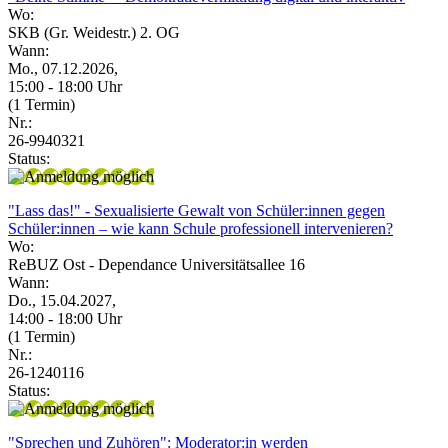
Wo:
SKB (Gr. Weidestr.) 2. OG
Wann:
Mo., 07.12.2026,
15:00 - 18:00 Uhr
(1 Termin)
Nr.:
26-9940321
Status:
"Lass das!" - Sexualisierte Gewalt von Schüler:innen gegen
Schüler:innen – wie kann Schule professionell intervenieren?
Wo:
ReBUZ Ost - Dependance Universitätsallee 16
Wann:
Do., 15.04.2027,
14:00 - 18:00 Uhr
(1 Termin)
Nr.:
26-1240116
Status:
"Sprechen und Zuhören": Moderator:in werden