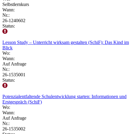
Selbstlernkurs
Wann:
Nr.:
26-1240602
Status:
Lesson Study – Unterricht wirksam gestalten (SchiF): Das Kind im
Blick
Wo:
Wann:
Auf Anfrage
Nr.:
26-1535001
Status:
Potenzialentfaltende Schulentwicklung starten: Informationen und
Erstgespräch (SchiF)
Wo:
Wann:
Auf Anfrage
Nr.:
26-1535002