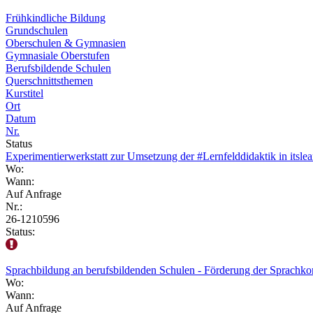
Frühkindliche Bildung
Grundschulen
Oberschulen & Gymnasien
Gymnasiale Oberstufen
Berufsbildende Schulen
Querschnittsthemen
Kurstitel
Ort
Datum
Nr.
Status
Experimentierwerkstatt zur Umsetzung der #Lernfelddidaktik in itslea
Wo:
Wann:
Auf Anfrage
Nr.:
26-1210596
Status:
Sprachbildung an berufsbildenden Schulen - Förderung der Sprachko
Wo:
Wann:
Auf Anfrage