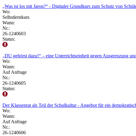
„Was ist los mit Jaron?“ - Digitaler Grundkurs zum Schutz von Schül
Wo:
Selbstlernkurs
Wann:
Nr.:
26-1240603
Status:
„DU gehörst dazu!“ – eine Unterrichtseinheit gegen Ausgrenzung und
Wo:
Wann:
Auf Anfrage
Nr.:
26-1240605
Status:
Der Klassenrat als Teil der Schulkultur - Angebot für ein demokratis
Wo:
Wann:
Auf Anfrage
Nr.:
26-1240606