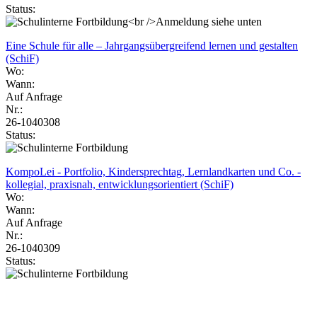
Status:
Eine Schule für alle – Jahrgangsübergreifend lernen und gestalten
(SchiF)
Wo:
Wann:
Auf Anfrage
Nr.:
26-1040308
Status:
KompoLei - Portfolio, Kindersprechtag, Lernlandkarten und Co. -
kollegial, praxisnah, entwicklungsorientiert (SchiF)
Wo:
Wann:
Auf Anfrage
Nr.:
26-1040309
Status: