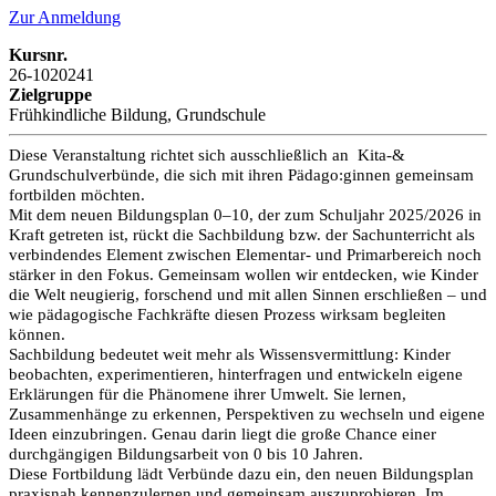
Zur Anmeldung
Kursnr.
26-1020241
Zielgruppe
Frühkindliche Bildung, Grundschule
Diese Veranstaltung richtet sich ausschließlich an Kita-&
Grundschulverbünde, die sich mit ihren Pädago:ginnen gemeinsam
fortbilden möchten.
Mit dem neuen Bildungsplan 0–10, der zum Schuljahr 2025/2026 in
Kraft getreten ist, rückt die Sachbildung bzw. der Sachunterricht als
verbindendes Element zwischen Elementar- und Primarbereich noch
stärker in den Fokus. Gemeinsam wollen wir entdecken, wie Kinder
die Welt neugierig, forschend und mit allen Sinnen erschließen – und
wie pädagogische Fachkräfte diesen Prozess wirksam begleiten
können.
Sachbildung bedeutet weit mehr als Wissensvermittlung: Kinder
beobachten, experimentieren, hinterfragen und entwickeln eigene
Erklärungen für die Phänomene ihrer Umwelt. Sie lernen,
Zusammenhänge zu erkennen, Perspektiven zu wechseln und eigene
Ideen einzubringen. Genau darin liegt die große Chance einer
durchgängigen Bildungsarbeit von 0 bis 10 Jahren.
Diese Fortbildung lädt Verbünde dazu ein, den neuen Bildungsplan
praxisnah kennenzulernen und gemeinsam auszuprobieren. Im