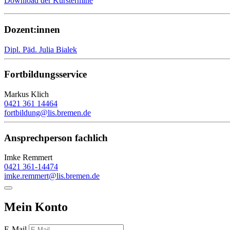
Download der Kurstermine
Dozent:innen
Dipl. Päd. Julia Bialek
Fortbildungsservice
Markus Klich
0421 361 14464
fortbildung@lis.bremen.de
Ansprechperson fachlich
Imke Remmert
0421 361-14474
imke.remmert@lis.bremen.de
Mein Konto
E-Mail