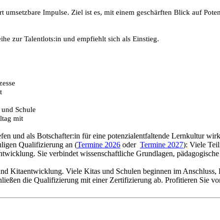
rt umsetzbare Impulse. Ziel ist es, mit einem geschärften Blick auf Po
e zur Talentlots:in und empfiehlt sich als Einstieg.
zesse
t
a und Schule
ltag mit
fen und als Botschafter:in für eine potenzialentfaltende Lernkultur wir
igen Qualifizierung an (
Termine 2026
oder
Termine 2027
): Viele Te
rentwicklung. Sie verbindet wissenschaftliche Grundlagen, pädagogisc
nd Kitaentwicklung. Viele Kitas und Schulen beginnen im Anschluss, Le
chließen die Qualifizierung mit einer Zertifizierung ab. Profitieren Sie 