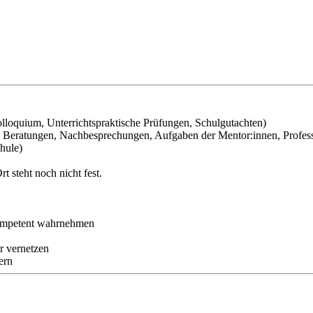
lloquium, Unterrichtspraktische Prüfungen, Schulgutachten)
 Beratungen, Nachbesprechungen, Aufgaben der Mentor:innen, Profess
hule)
t steht noch nicht fest.
 kompetent wahrnehmen
r vernetzen
ern