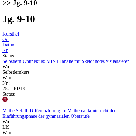
>> Jg. 9-10
Jg. 9-10
Kurstitel
Ort
Datum
Nr.
Status
Selbstlern-Onlinekurs: MINT-Inhalte mit Sketchnotes visualisieren
Wo:
Selbstlernkurs
Wann:
Nr.:
26-1110219
Status:
Mathe Sek.II: Differenzierung im Mathematikunterricht der
Einführungsphase der gymnasialen Oberstufe
Wo:
LIS
Wann: