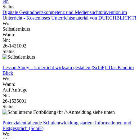
Nr.
Status
Digitale Gesundheitskompetenz und Mediensuchtprävention im
Unterricht - Kostenloses Unterrichtsmaterial von DURCHBLICKT!
Wo:
Selbstlernkurs
Wann:
Nr.:
26-1421002
Status:
Lesson Study – Unterricht wirksam gestalten (SchiF): Das Kind im
Blick
Wo:
Wann:
Auf Anfrage
Nr.:
26-1535001
Status:
Potenzialentfaltende Schulentwicklung starten: Informationen und
Erstgespräch (SchiF)
Wo: