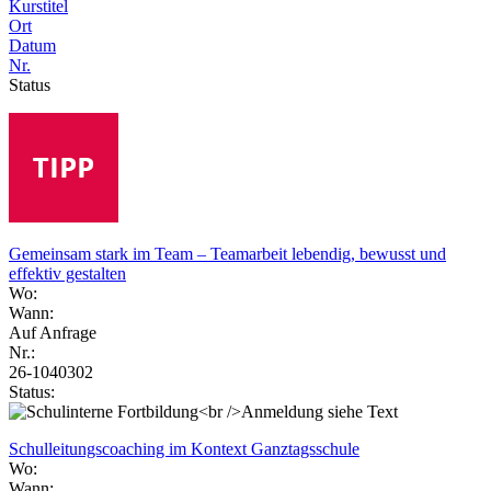
Kurstitel
Ort
Datum
Nr.
Status
Gemeinsam stark im Team – Teamarbeit lebendig, bewusst und
effektiv gestalten
Wo:
Wann:
Auf Anfrage
Nr.:
26-1040302
Status:
Schulleitungscoaching im Kontext Ganztagsschule
Wo:
Wann: