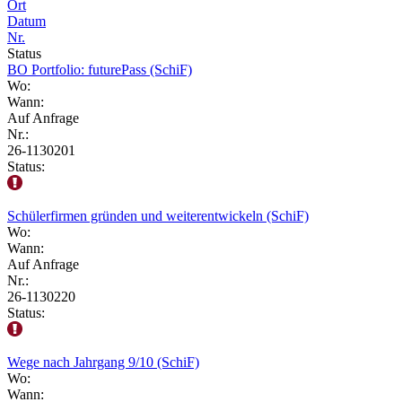
Ort
Datum
Nr.
Status
BO Portfolio: futurePass (SchiF)
Wo:
Wann:
Auf Anfrage
Nr.:
26-1130201
Status:
Schülerfirmen gründen und weiterentwickeln (SchiF)
Wo:
Wann:
Auf Anfrage
Nr.:
26-1130220
Status:
Wege nach Jahrgang 9/10 (SchiF)
Wo:
Wann: