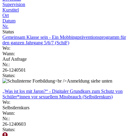
Supervision
Kurstitel
Ort
Datum
Nr.
Status
Gemeinsam Klasse sein - Ein Mobbingpräventionsprogramm für
den ganzen Jahrgang 5/6/7 (SchiF)
Wo:
Wann:
Auf Anfrage
Nr.:
26-1240501
Status:
„Was ist los mit Jaron?“ - Digitaler Grundkurs zum Schutz von
Schüler*innen vor sexuellem Missbrauch (Selbstlernkurs)
Wo:
Selbstlernkurs
Wann:
Nr.:
26-1240603
Status: