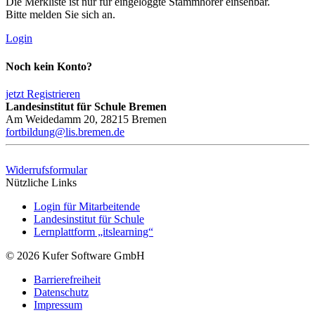
Die Merkliste ist nur für eingeloggte Stammhörer einsehbar.
Bitte melden Sie sich an.
Login
Noch kein Konto?
jetzt Registrieren
Landesinstitut für Schule Bremen
Am Weidedamm 20, 28215 Bremen
fortbildung@lis.bremen.de
Widerrufsformular
Nützliche Links
Login für Mitarbeitende
Landesinstitut für Schule
Lernplattform „itslearning“
© 2026 Kufer Software GmbH
Barrierefreiheit
Datenschutz
Impressum