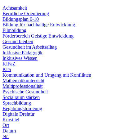
Achtsamkeit
Berufliche Orientierung
Bildungsplan 0-10
Bildung für nachhaltige Entwicklung
Filmbildung
Förderbereich Geistige Entwicklung
Gesund bleiben
Gesundheit im Arbeitsalltag
Inklusive Pädagogik
Inklusives Wissen
KiFaZ
Kita
Kommunikation und Umgang mit Konflikten
Mathematikunterricht
Multiprofessionalität
Psychische Gesundheit
Sozialraum stärken
Sprachbildung
Begabungsfördeung
Digitale Drehtür
Kurstitel
Ort
Datum
Nr.