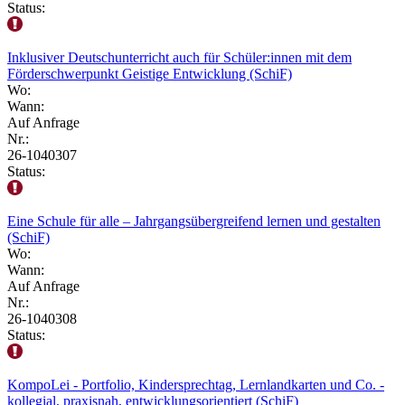
Status:
Inklusiver Deutschunterricht auch für Schüler:innen mit dem
Förderschwerpunkt Geistige Entwicklung (SchiF)
Wo:
Wann:
Auf Anfrage
Nr.:
26-1040307
Status:
Eine Schule für alle – Jahrgangsübergreifend lernen und gestalten
(SchiF)
Wo:
Wann:
Auf Anfrage
Nr.:
26-1040308
Status:
KompoLei - Portfolio, Kindersprechtag, Lernlandkarten und Co. -
kollegial, praxisnah, entwicklungsorientiert (SchiF)