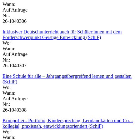
Wann:
Auf Anfrage
Nr.:
26-1040306
Inklusiver Deutschunterricht auch für Schüler:innen mit dem
Förderschwerpunkt Geistige Entwicklung (SchiF)
Wo:
Wann:
Auf Anfrage
Nr.:
26-1040307
Eine Schule für alle – Jahrgangsübergreifend lernen und gestalten
(SchiF)
Wo:
Wann:
Auf Anfrage
Nr.:
26-1040308
KompoLei - Portfolio, Kindersprechtag, Lernlandkarten und Co. -
kollegial, praxisnah, entwicklungsorientiert (SchiF)
Wo:
Wann: