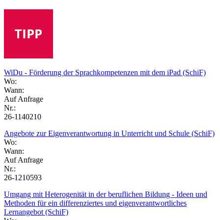
WiDu - Förderung der Sprachkompetenzen mit dem iPad (SchiF)
Wo:
Wann:
Auf Anfrage
Nr.:
26-1140210
Angebote zur Eigenverantwortung in Unterricht und Schule (SchiF)
Wo:
Wann:
Auf Anfrage
Nr.:
26-1210593
Umgang mit Heterogenität in der beruflichen Bildung - Ideen und
Methoden für ein differenziertes und eigenverantwortliches
Lernangebot (SchiF)