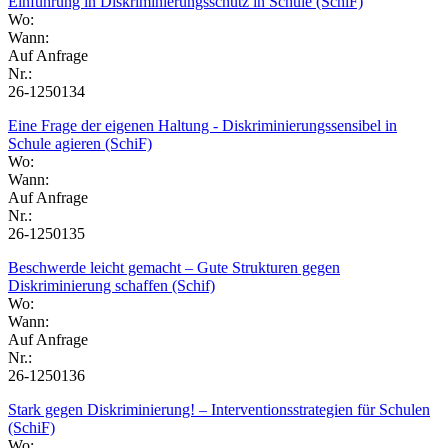
Einführung in Diskriminierungsschutz in Schule (SchiF)
Wo:
Wann:
Auf Anfrage
Nr.:
26-1250134
Eine Frage der eigenen Haltung - Diskriminierungssensibel in
Schule agieren (SchiF)
Wo:
Wann:
Auf Anfrage
Nr.:
26-1250135
Beschwerde leicht gemacht – Gute Strukturen gegen
Diskriminierung schaffen (Schif)
Wo:
Wann:
Auf Anfrage
Nr.:
26-1250136
Stark gegen Diskriminierung! – Interventionsstrategien für Schulen
(SchiF)
Wo: