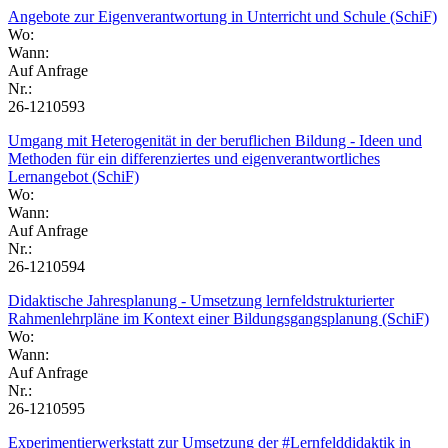
Angebote zur Eigenverantwortung in Unterricht und Schule (SchiF)
Wo:
Wann:
Auf Anfrage
Nr.:
26-1210593
Umgang mit Heterogenität in der beruflichen Bildung - Ideen und
Methoden für ein differenziertes und eigenverantwortliches
Lernangebot (SchiF)
Wo:
Wann:
Auf Anfrage
Nr.:
26-1210594
Didaktische Jahresplanung - Umsetzung lernfeldstrukturierter
Rahmenlehrpläne im Kontext einer Bildungsgangsplanung (SchiF)
Wo:
Wann:
Auf Anfrage
Nr.:
26-1210595
Experimentierwerkstatt zur Umsetzung der #Lernfelddidaktik in