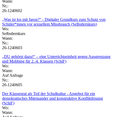
Wann:
Nr.:
26-1240602
„Was ist los mit Jaron?“ - Digitaler Grundkurs zum Schutz von
Schüler*innen vor sexuellem Missbrauch (Selbstlernkurs)
Wo:
Selbstlernkurs
Wann:
Nr.:
26-1240603
„DU gehörst dazu!“ – eine Unterrichtseinheit gegen Ausgrenzung
und Mobbing für 2.-4. Klassen (SchiF)
Wo:
Wann:
Auf Anfrage
Nr.:
26-1240605
Der Klassenrat als Teil der Schulkultur - Angebot für ein
demokratisches Miteinander und konstruktive Konfliktlösung
(SchiF)
Wo:
Wann: