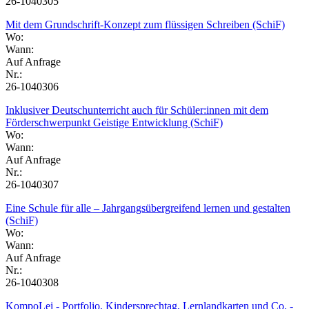
26-1040305
Mit dem Grundschrift-Konzept zum flüssigen Schreiben (SchiF)
Wo:
Wann:
Auf Anfrage
Nr.:
26-1040306
Inklusiver Deutschunterricht auch für Schüler:innen mit dem
Förderschwerpunkt Geistige Entwicklung (SchiF)
Wo:
Wann:
Auf Anfrage
Nr.:
26-1040307
Eine Schule für alle – Jahrgangsübergreifend lernen und gestalten
(SchiF)
Wo:
Wann:
Auf Anfrage
Nr.:
26-1040308
KompoLei - Portfolio, Kindersprechtag, Lernlandkarten und Co. -