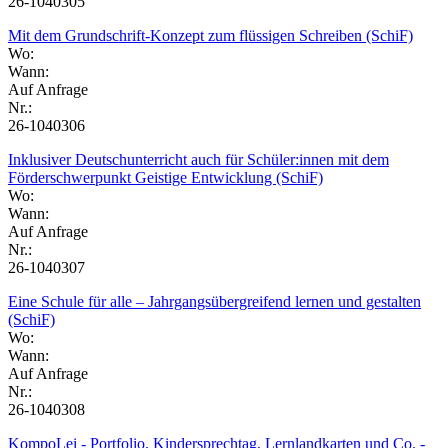
26-1040305
Mit dem Grundschrift-Konzept zum flüssigen Schreiben (SchiF)
Wo:
Wann:
Auf Anfrage
Nr.:
26-1040306
Inklusiver Deutschunterricht auch für Schüler:innen mit dem
Förderschwerpunkt Geistige Entwicklung (SchiF)
Wo:
Wann:
Auf Anfrage
Nr.:
26-1040307
Eine Schule für alle – Jahrgangsübergreifend lernen und gestalten
(SchiF)
Wo:
Wann:
Auf Anfrage
Nr.:
26-1040308
KompoLei - Portfolio, Kindersprechtag, Lernlandkarten und Co. -