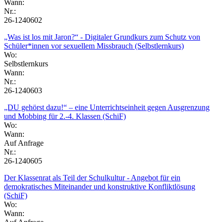
Wann:
Nr.:
26-1240602
„Was ist los mit Jaron?“ - Digitaler Grundkurs zum Schutz von
Schüler*innen vor sexuellem Missbrauch (Selbstlernkurs)
Wo:
Selbstlernkurs
Wann:
Nr.:
26-1240603
„DU gehörst dazu!“ – eine Unterrichtseinheit gegen Ausgrenzung
und Mobbing für 2.-4. Klassen (SchiF)
Wo:
Wann:
Auf Anfrage
Nr.:
26-1240605
Der Klassenrat als Teil der Schulkultur - Angebot für ein
demokratisches Miteinander und konstruktive Konfliktlösung
(SchiF)
Wo:
Wann: