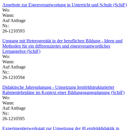
Angebote zur Eigenverantwortung in Unterricht und Schule (SchiF)
Wo:
Wann:
Auf Anfrage
Nr.:
26-1210593
Umgang mit Heterogenität in der beruflichen Bildung - Ideen und
Methoden für ein differenziertes und eigenverantwortliches
Lernangebot (SchiF)
Wo:
Wann:
Auf Anfrage
Nr.:
26-1210594
Didaktische Jahresplanung - Umsetzung lernfeldstrukturierter
Rahmenlehrpläne im Kontext einer Bildungsgangsplanung (SchiF)
Wo:
Wann:
Auf Anfrage
Nr.:
26-1210595
Experimentierwerkstatt zur Umsetzung der #Lernfelddidaktik in