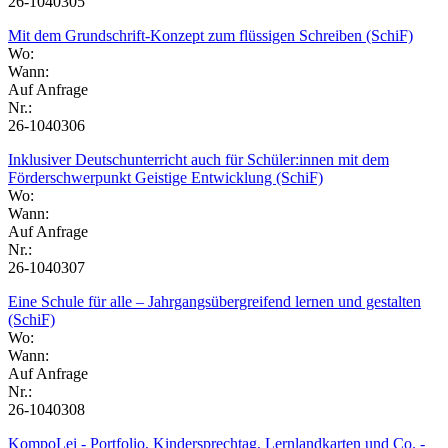
26-1040305
Mit dem Grundschrift-Konzept zum flüssigen Schreiben (SchiF)
Wo:
Wann:
Auf Anfrage
Nr.:
26-1040306
Inklusiver Deutschunterricht auch für Schüler:innen mit dem
Förderschwerpunkt Geistige Entwicklung (SchiF)
Wo:
Wann:
Auf Anfrage
Nr.:
26-1040307
Eine Schule für alle – Jahrgangsübergreifend lernen und gestalten
(SchiF)
Wo:
Wann:
Auf Anfrage
Nr.:
26-1040308
KompoLei - Portfolio, Kindersprechtag, Lernlandkarten und Co. -