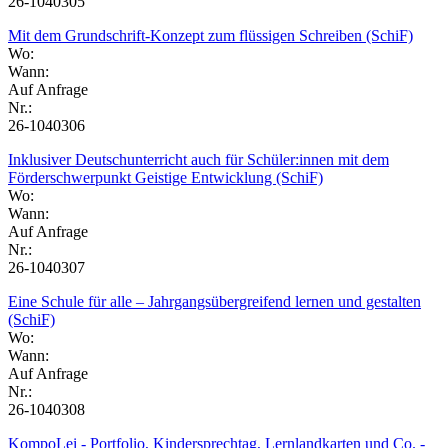
26-1040305
Mit dem Grundschrift-Konzept zum flüssigen Schreiben (SchiF)
Wo:
Wann:
Auf Anfrage
Nr.:
26-1040306
Inklusiver Deutschunterricht auch für Schüler:innen mit dem
Förderschwerpunkt Geistige Entwicklung (SchiF)
Wo:
Wann:
Auf Anfrage
Nr.:
26-1040307
Eine Schule für alle – Jahrgangsübergreifend lernen und gestalten
(SchiF)
Wo:
Wann:
Auf Anfrage
Nr.:
26-1040308
KompoLei - Portfolio, Kindersprechtag, Lernlandkarten und Co. -