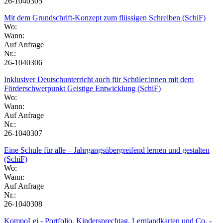
26-1040305
Mit dem Grundschrift-Konzept zum flüssigen Schreiben (SchiF)
Wo:
Wann:
Auf Anfrage
Nr.:
26-1040306
Inklusiver Deutschunterricht auch für Schüler:innen mit dem
Förderschwerpunkt Geistige Entwicklung (SchiF)
Wo:
Wann:
Auf Anfrage
Nr.:
26-1040307
Eine Schule für alle – Jahrgangsübergreifend lernen und gestalten
(SchiF)
Wo:
Wann:
Auf Anfrage
Nr.:
26-1040308
KompoLei - Portfolio, Kindersprechtag, Lernlandkarten und Co. -